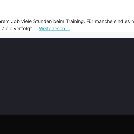
erem Job viele Stunden beim Training. Für manche sind es m
e Ziele verfolgt …
Weiterlesen …