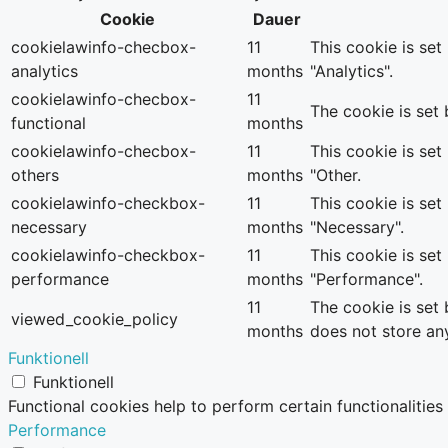
Cookie
Dauer
cookielawinfo-checbox-
11
This cookie is se
analytics
months
"Analytics".
cookielawinfo-checbox-
11
The cookie is set
functional
months
cookielawinfo-checbox-
11
This cookie is se
others
months
"Other.
cookielawinfo-checkbox-
11
This cookie is se
necessary
months
"Necessary".
cookielawinfo-checkbox-
11
This cookie is se
performance
months
"Performance".
11
The cookie is set
viewed_cookie_policy
months
does not store an
Funktionell
Funktionell
Functional cookies help to perform certain functionalities
Performance