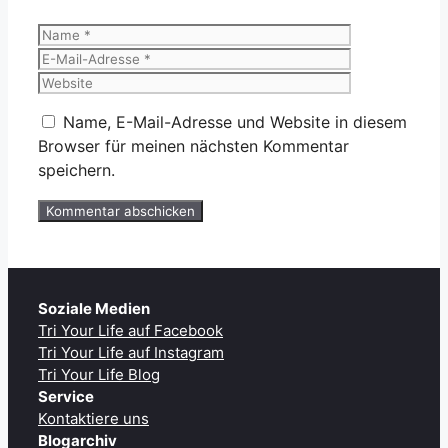
Name
E-
Mail-
Website
Adresse
Name, E-Mail-Adresse und Website in diesem
Browser für meinen nächsten Kommentar
speichern.
Soziale Medien
Tri Your Life auf Facebook
Tri Your Life auf Instagram
Tri Your Life Blog
Service
Kontaktiere uns
Blogarchiv