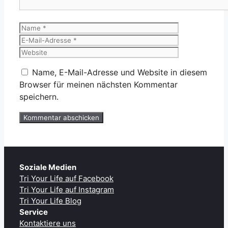
Name
E-
Mail-
Website
Adresse
Name, E-Mail-Adresse und Website in diesem
Browser für meinen nächsten Kommentar
speichern.
Soziale Medien
Tri Your Life auf Facebook
Tri Your Life auf Instagram
Tri Your Life Blog
Service
Kontaktiere uns