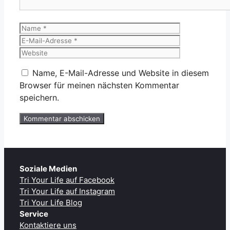
Name
E-
Mail-
Website
Adresse
Name, E-Mail-Adresse und Website in diesem
Browser für meinen nächsten Kommentar
speichern.
Soziale Medien
Tri Your Life auf Facebook
Tri Your Life auf Instagram
Tri Your Life Blog
Service
Kontaktiere uns