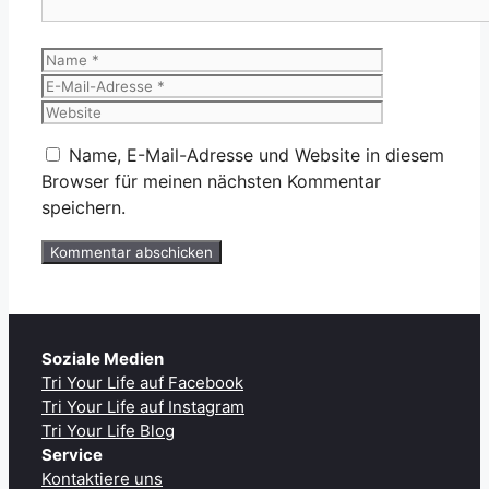
Name
E-
Mail-
Website
Adresse
Name, E-Mail-Adresse und Website in diesem
Browser für meinen nächsten Kommentar
speichern.
Soziale Medien
Tri Your Life auf Facebook
Tri Your Life auf Instagram
Tri Your Life Blog
Service
Kontaktiere uns