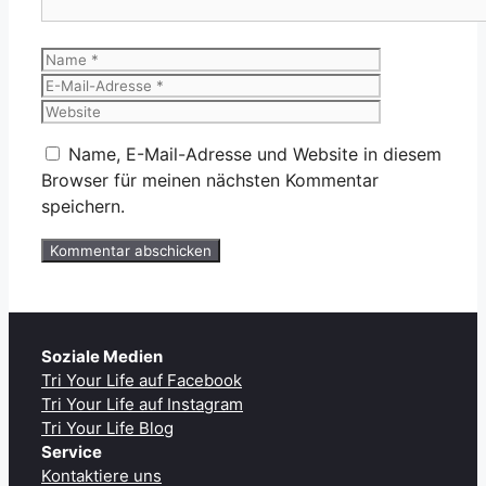
Name
E-
Mail-
Website
Adresse
Name, E-Mail-Adresse und Website in diesem
Browser für meinen nächsten Kommentar
speichern.
Soziale Medien
Tri Your Life auf Facebook
Tri Your Life auf Instagram
Tri Your Life Blog
Service
Kontaktiere uns