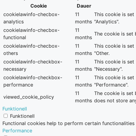
Cookie
Dauer
cookielawinfo-checbox-
11
This cookie is se
analytics
months
"Analytics".
cookielawinfo-checbox-
11
The cookie is set
functional
months
cookielawinfo-checbox-
11
This cookie is se
others
months
"Other.
cookielawinfo-checkbox-
11
This cookie is se
necessary
months
"Necessary".
cookielawinfo-checkbox-
11
This cookie is se
performance
months
"Performance".
11
The cookie is set
viewed_cookie_policy
months
does not store an
Funktionell
Funktionell
Functional cookies help to perform certain functionalities
Performance