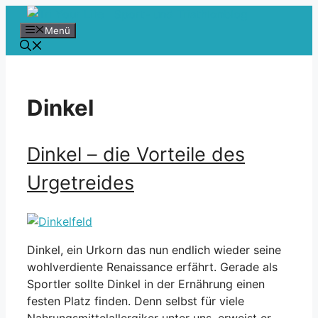
Zum
Inhalt
Menü
springen
Dinkel
Dinkel – die Vorteile des
Urgetreides
Dinkel, ein Urkorn das nun endlich wieder seine
wohlverdiente Renaissance erfährt. Gerade als
Sportler sollte Dinkel in der Ernährung einen
festen Platz finden. Denn selbst für viele
Nahrungsmittelallergiker unter uns, erweist er