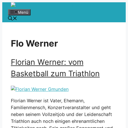
Zum
Inhalt
Menü
springen
Flo Werner
Florian Werner: vom
Basketball zum Triathlon
Florian Werner ist Vater, Ehemann,
Familienmensch, Konzertveranstalter und geht
neben seinem Vollzeitjob und der Leidenschaft
Triathlon auch noch einigen ehrenamtlichen
Tätigkeiten nach. Sein großes Engagement und