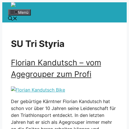
Zum
Inhalt
Menü
springen
SU Tri Styria
Florian Kandutsch – vom
Agegrouper zum Profi
Der gebürtige Kärntner Florian Kandutsch hat
schon vor über 10 Jahren seine Leidenschaft für
den Triathlonsport entdeckt. In den letzten
Jahren hat er sich als Agegrouper immer mehr
an die Spitze heran arbeiten können und …