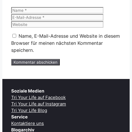
Name
E-
Mail-
Website
Adresse
Name, E-Mail-Adresse und Website in diesem
Browser für meinen nächsten Kommentar
speichern.
Soziale Medien
Tri Your Life auf Facebook
Tri Your Life auf Instagram
Tri Your Life Blog
Service
Kontaktiere uns
Blogarchiv