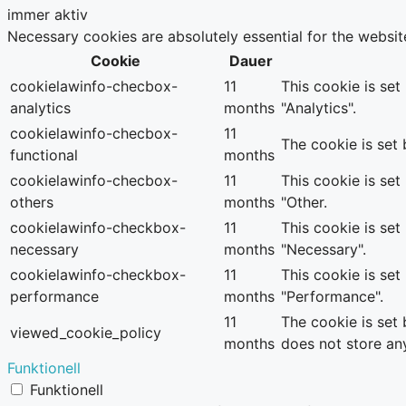
immer aktiv
Necessary cookies are absolutely essential for the websit
Cookie
Dauer
cookielawinfo-checbox-
11
This cookie is se
analytics
months
"Analytics".
cookielawinfo-checbox-
11
The cookie is set
functional
months
cookielawinfo-checbox-
11
This cookie is se
others
months
"Other.
cookielawinfo-checkbox-
11
This cookie is se
necessary
months
"Necessary".
cookielawinfo-checkbox-
11
This cookie is se
performance
months
"Performance".
11
The cookie is set
viewed_cookie_policy
months
does not store an
Funktionell
Funktionell