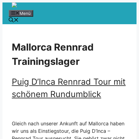
Zum
Inhalt
Menü
springen
Mallorca Rennrad
Trainingslager
Puig D’Inca Rennrad Tour mit
schönem Rundumblick
Gleich nach unserer Ankunft auf Mallorca haben
wir uns als Einstiegstour, die Puig D’Inca –
Rennrad Tour ausgesucht. Sie gehört zwar nicht