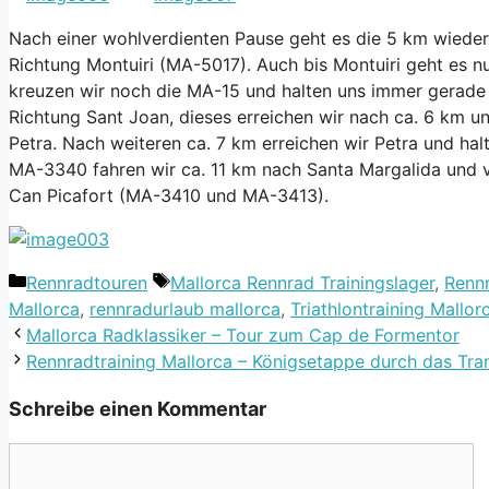
Nach einer wohlverdienten Pause geht es die 5 km wieder
Richtung Montuiri (MA-5017). Auch bis Montuiri geht es nu
kreuzen wir noch die MA-15 und halten uns immer gerad
Richtung Sant Joan, dieses erreichen wir nach ca. 6 km u
Petra. Nach weiteren ca. 7 km erreichen wir Petra und hal
MA-3340 fahren wir ca. 11 km nach Santa Margalida und 
Can Picafort (MA-3410 und MA-3413).
Kategorien
Schlagwörter
Rennradtouren
Mallorca Rennrad Trainingslager
,
Renn
Mallorca
,
rennradurlaub mallorca
,
Triathlontraining Mallor
Mallorca Radklassiker – Tour zum Cap de Formentor
Rennradtraining Mallorca – Königsetappe durch das Tr
Schreibe einen Kommentar
Kommentar