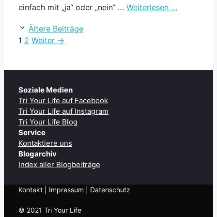
einfach mit „ja“ oder „nein“ …
Weiterlesen …
Ältere Beiträge
Seite
Seite
1
2
Weiter
→
Soziale Medien
Tri Your Life auf Facebook
Tri Your Life auf Instagram
Tri Your Life Blog
Service
Kontaktiere uns
Blogarchiv
Index aller Blogbeiträge
Kontakt
| ​
Impressum
|
Datenschutz
© 2021 Tri Your Life