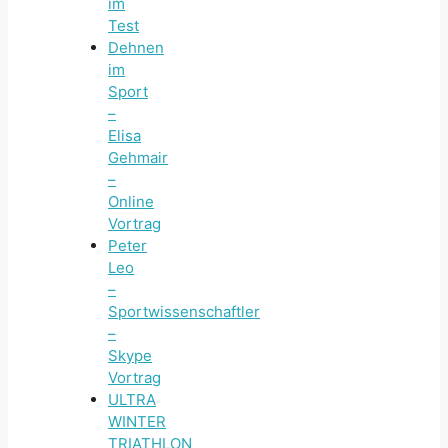
im
Test
Dehnen
im
Sport
–
Elisa
Gehmair
–
Online
Vortrag
Peter
Leo
–
Sportwissenschaftler
–
Skype
Vortrag
ULTRA
WINTER
TRIATHLON