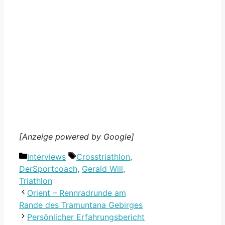
[Anzeige powered by Google]
Kategorien
Schlagwörter
Interviews
Crosstriathlon
,
DerSportcoach
,
Gerald Will
,
Triathlon
Orient – Rennradrunde am
Rande des Tramuntana Gebirges
Persönlicher Erfahrungsbericht