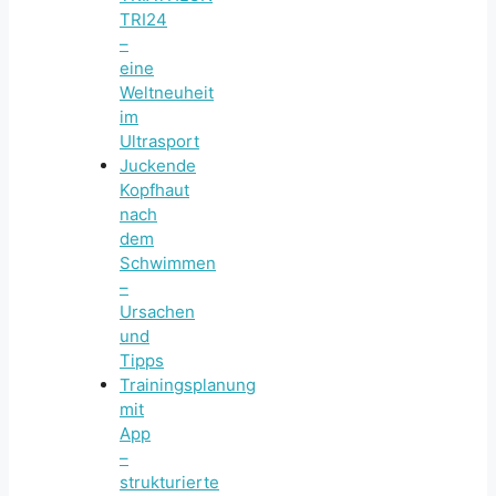
TRI24
–
eine
Weltneuheit
im
Ultrasport
Juckende
Kopfhaut
nach
dem
Schwimmen
–
Ursachen
und
Tipps
Trainingsplanung
mit
App
–
strukturierte