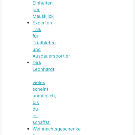
Einheiten
per
Mausklick
Experten
Talk
für
Triathleten
und
Ausdauersportler
Dirk
Leonhardt
–
vieles
scheint
unmöglich,
bis
du
es
schaffst!
Weihnachtsgeschenke