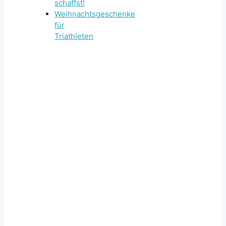
schaffst!
Weihnachtsgeschenke
für
Triathleten