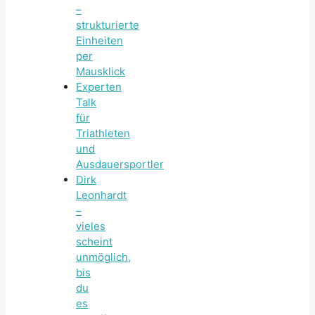
–
strukturierte
Einheiten
per
Mausklick
Experten
Talk
für
Triathleten
und
Ausdauersportler
Dirk
Leonhardt
–
vieles
scheint
unmöglich,
bis
du
es