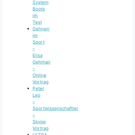
System
Boots
im
Test
Dehnen
im
Sport
–
Elisa
Gehmair
–
Online
Vortrag
Peter
Leo
–
Sportwissenschaftler
–
Skype
Vortrag
ULTRA