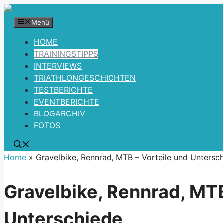
Zum
Inhalt
Menü
springen
HOME
TRAININGSTIPPS
INTERVIEWS
TRIATHLONGESCHICHTEN
TESTBERICHTE
EVENTBERICHTE
BLOGARCHIV
FOTOS
Home
»
Gravelbike, Rennrad, MTB – Vorteile und Untersc
Gravelbike, Rennrad, MTB
Unterschiede