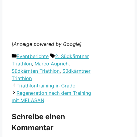
[Anzeige powered by Google]
Kategorien
Schlagwörter
Eventberichte
2. Südkärntner
Triathlon
,
Marco Auprich
,
Südkärnten Triathlon
,
Südkärntner
Triathlon
Triathlontraining in Grado
Regeneration nach dem Training
mit MELASAN
Schreibe einen
Kommentar