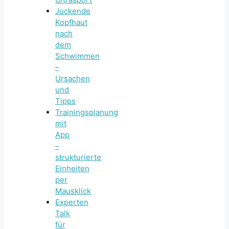
Juckende
Kopfhaut
nach
dem
Schwimmen
–
Ursachen
und
Tipps
Trainingsplanung
mit
App
–
strukturierte
Einheiten
per
Mausklick
Experten
Talk
für