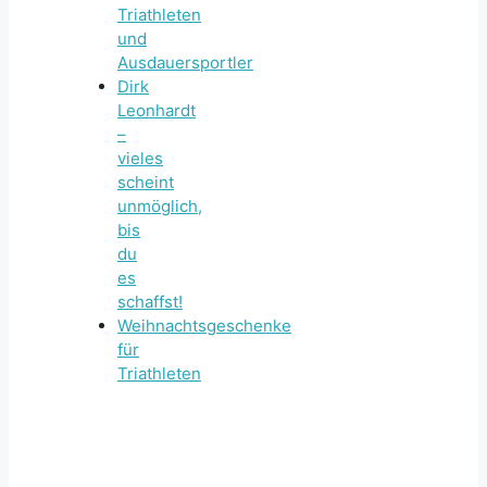
Triathleten
und
Ausdauersportler
Dirk
Leonhardt
–
vieles
scheint
unmöglich,
bis
du
es
schaffst!
Weihnachtsgeschenke
für
Triathleten