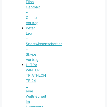
Elisa
Gehmair
–
Online
Vortrag
Peter
Leo
–
Sportwissenschaftler
–
Skype
Vortrag
ULTRA
WINTER
TRIATHLON
TRI24
–
eine
Weltneuheit
im
Ultrasport