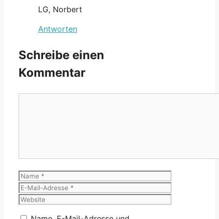
LG, Norbert
Antworten
Schreibe einen
Kommentar
Kommentar
Name
E-
Mail-
Website
Adresse
Name, E-Mail-Adresse und