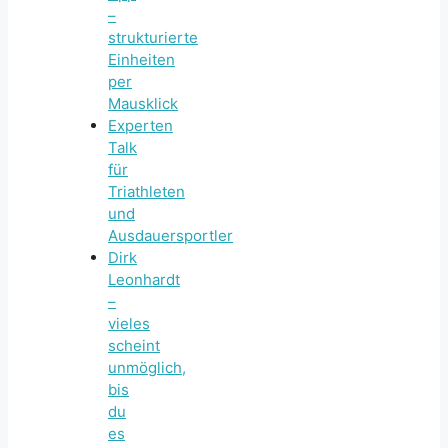
–
strukturierte
Einheiten
per
Mausklick
Experten
Talk
für
Triathleten
und
Ausdauersportler
Dirk
Leonhardt
–
vieles
scheint
unmöglich,
bis
du
es