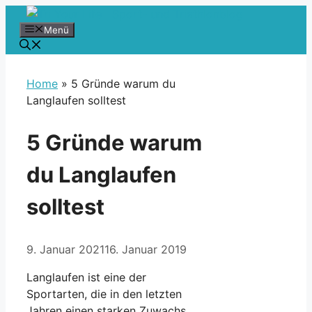
Zum
Inhalt
Menü
springen
Home
»
5 Gründe warum du
Langlaufen solltest
5 Gründe warum
du Langlaufen
solltest
9. Januar 2021
16. Januar 2019
Langlaufen ist eine der
Sportarten, die in den letzten
Jahren einen starken Zuwachs