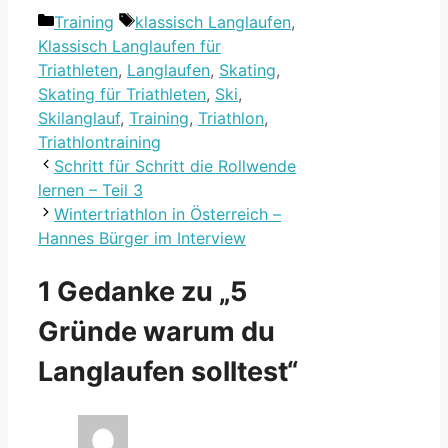
Kategorien
Schlagwörter
Training
klassisch Langlaufen
,
Klassisch Langlaufen für
Triathleten
,
Langlaufen
,
Skating
,
Skating für Triathleten
,
Ski
,
Skilanglauf
,
Training
,
Triathlon
,
Triathlontraining
Schritt für Schritt die Rollwende
lernen – Teil 3
Wintertriathlon in Österreich –
Hannes Bürger im Interview
1 Gedanke zu „5
Gründe warum du
Langlaufen solltest“