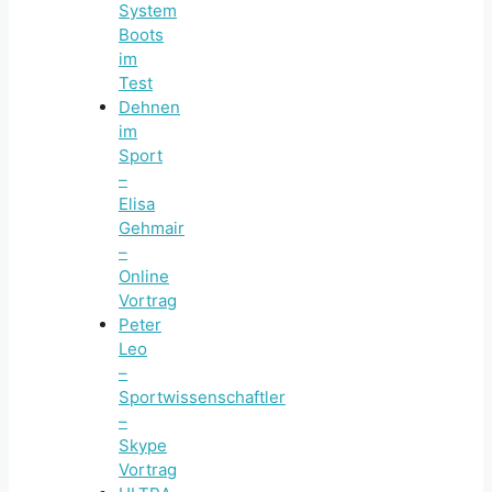
System
Boots
im
Test
Dehnen
im
Sport
–
Elisa
Gehmair
–
Online
Vortrag
Peter
Leo
–
Sportwissenschaftler
–
Skype
Vortrag