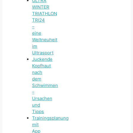
ULTRA
WINTER
TRIATHLON
TRI24
–
eine
Weltneuheit
im
Ultrasport
Juckende
Kopfhaut
nach
dem
Schwimmen
–
Ursachen
und
Tipps
Trainingsplanung
mit
App